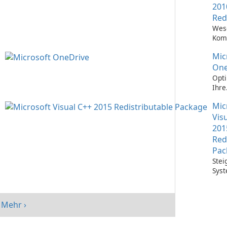
201
Red
Wes
Kom
Ausf
Mic
Visu
Anw
One
Opti
Ihre
Date
Mic
mit 
One
Vis
201
Red
Pac
Stei
Syst
mit 
Visu
Redi
Mehr ›
Pack