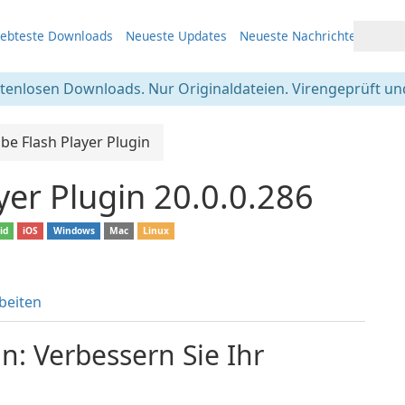
iebteste Downloads
Neueste Updates
Neueste Nachrichten
stenlosen Downloads. Nur Originaldateien. Virengeprüft und
be Flash Player Plugin
yer Plugin 20.0.0.286
id
iOS
Windows
Mac
Linux
beiten
n: Verbessern Sie Ihr