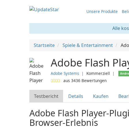
Unsere Produkte
Bel
Alle ko
Startseite
Spiele & Entertainment
Ado
Adobe Flash Pla
Adobe Systems
❘
Kommerziell
❘
Andro
aus
3436
Bewertungen
Testbericht
Details
Kaufen
Bear
Adobe Flash Player-Plugi
Browser-Erlebnis