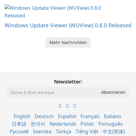
Windows Update Viewer (WUView) 0.8.0 Released
Mehr Nachrichten
Newsletter:
English
Deutsch
Español
Français
Italiano
日本語
한국어
Nederlands
Polski
Português
Русский
Svenska
Türkçe
Tiếng Việt
中文(简体)