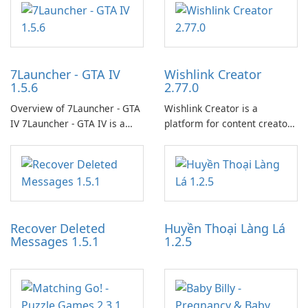
7Launcher - GTA IV
Wishlink Creator
1.5.6
2.77.0
Overview of 7Launcher - GTA
Wishlink Creator is a
IV 7Launcher - GTA IV is a
platform for content creators
specialized software
designed to monetize their
application designed to
work through built-in brand
optimize the gaming
partnerships and integrated
experience for Grand Theft
tools for content distribution
Auto IV.
and audience engagement.
Recover Deleted
Huyền Thoại Làng Lá
Messages 1.5.1
1.2.5