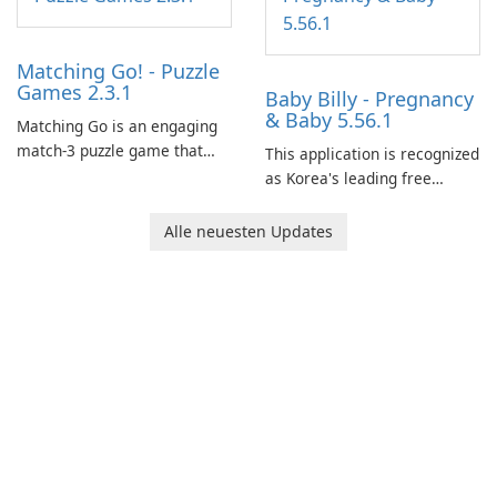
Matching Go! - Puzzle
Games 2.3.1
Baby Billy - Pregnancy
& Baby 5.56.1
Matching Go is an engaging
match-3 puzzle game that
This application is recognized
invites players to join Chloe
as Korea's leading free
and her charming corgi,
platform for pregnancy and
Ollie, on an adventurous
baby tracking, offering
Alle neuesten Updates
journey across diverse
essential healthcare tips and
landscapes.
doctor-approved articles.