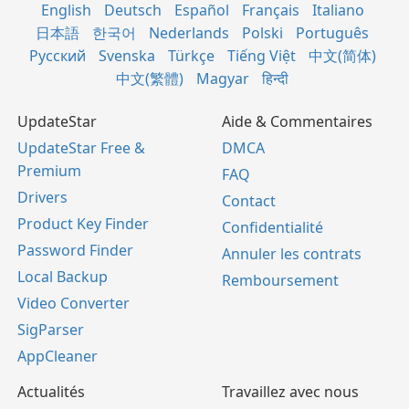
English
Deutsch
Español
Français
Italiano
日本語
한국어
Nederlands
Polski
Português
Русский
Svenska
Türkçe
Tiếng Việt
中文(简体)
中文(繁體)
Magyar
हिन्दी
UpdateStar
Aide & Commentaires
UpdateStar Free &
DMCA
Premium
FAQ
Drivers
Contact
Product Key Finder
Confidentialité
Password Finder
Annuler les contrats
Local Backup
Remboursement
Video Converter
SigParser
AppCleaner
Actualités
Travaillez avec nous