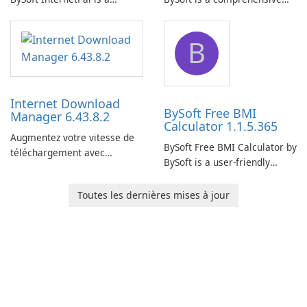
comprehensive software
network monitoring software
application designed to
designed to help businesses
B
monitor your internet
effectively manage their
connection and provide real-
network infrastructure.
time insights into its
performance.
Internet Download
BySoft Free BMI
Manager 6.43.8.2
Calculator 1.1.5.365
Augmentez votre vitesse de
BySoft Free BMI Calculator by
téléchargement avec
BySoft is a user-friendly
Internet Download Manager !
software application
designed to help you
Toutes les dernières mises à jour
calculate your Body Mass
Index quickly and accurately.