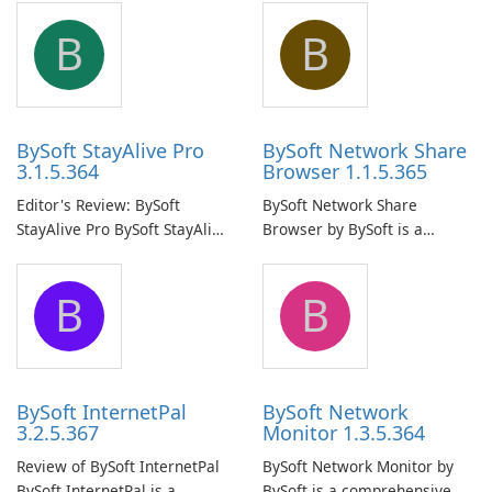
B
B
BySoft StayAlive Pro
BySoft Network Share
3.1.5.364
Browser 1.1.5.365
Editor's Review: BySoft
BySoft Network Share
StayAlive Pro BySoft StayAlive
Browser by BySoft is a
Pro is a reliable software
comprehensive software
application designed to
application that allows users
B
B
ensure the continuous and
to easily browse and manage
uninterrupted operation of
shared folders on their
your computer system.
network.
BySoft InternetPal
BySoft Network
3.2.5.367
Monitor 1.3.5.364
Review of BySoft InternetPal
BySoft Network Monitor by
BySoft InternetPal is a
BySoft is a comprehensive