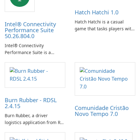
Hatch Hatchi 1.0
Hatch Hatchi is a casual
Intel® Connectivity
game that tasks players with
Performance Suite
50.26.804.0
achieving a high score,
hatching eggs, and sharing
Intel® Connectivity
progress with friends. The
Performance Suite is a
experience centers on
network optimization utility
incubating eggs and
designed to identify factors
expanding gameplay through
that affect connectivity and
continued hatching.
apply adaptive adjustments.
Burn Rubber - RDSL
2.4.15
Comunidade Cristão
Novo Tempo 7.0
Burn Rubber, a driver
logistics application from Rail
Delivery Services, is designed
to streamline communication