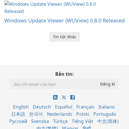
Windows Update Viewer (WUView) 0.8.0 Released
Tin tức khác
Bản tin:
English
Deutsch
Español
Français
Italiano
日本語
한국어
Nederlands
Polski
Português
Русский
Svenska
Türkçe
Tiếng Việt
中文(简体)
中文(繁體)
Magyar
हिन्दी