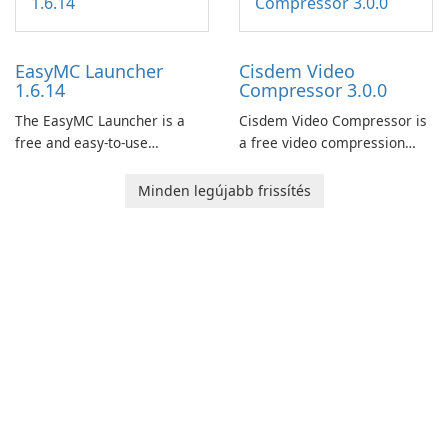
features, this app allows
now offers widescreen
users to easily design 3D
support.
models and generate
EasyMC Launcher
Cisdem Video
captivating animated scenes.
1.6.14
Compressor 3.0.0
The EasyMC Launcher is a
Cisdem Video Compressor is
free and easy-to-use
a free video compression
Minecraft launcher
software for Mac. It allows
developed by EasyMC. It
users to compress media
Minden legújabb frissítés
allows Minecraft players to
files by setting the
quickly and easily access
percentage, target file size,
their favorite servers and
and file parameters to
mods with just a few clicks.
ensure satisfactory results.