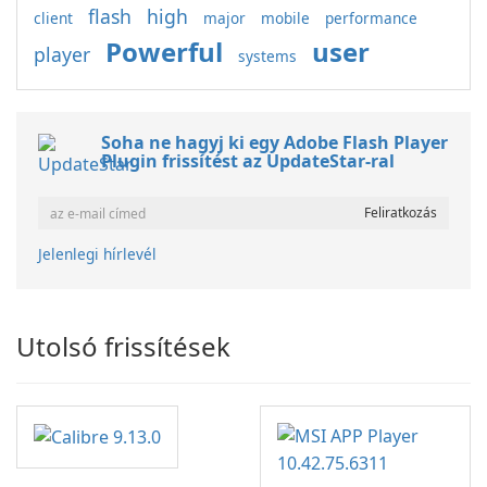
flash
high
client
major
mobile
performance
Powerful
user
player
systems
Soha ne hagyj ki egy Adobe Flash Player
Plugin frissítést az UpdateStar-ral
Jelenlegi hírlevél
Utolsó frissítések