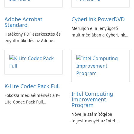
Adobe Acrobat
CyberLink PowerDVD
Standard
Merüljön el a lenyűgöző
Hatékony PDF-szerkesztés és
multimédiában a CyberLink
együttműködés az Adobe
PowerDVD-vel
Acrobat Standard
alkalmazással.
K-Lite Codec Pack Full
Intel Computing
Fokozza médiaélményét a K-
Improvement
Lite Codec Pack Full
Program
segítségével!
Növelje számítógépe
teljesítményét az Intel
számítástechnika-fejlesztési
programjával