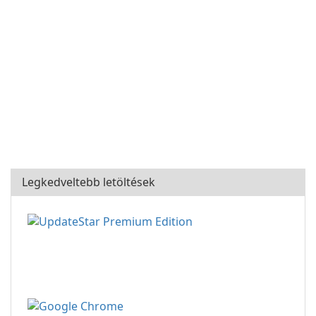
Legkedveltebb letöltések