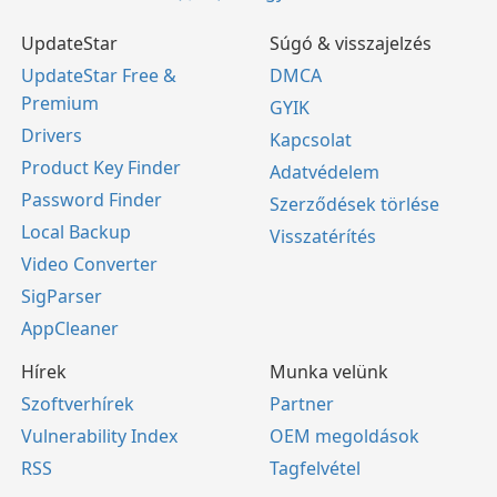
UpdateStar
Súgó & visszajelzés
UpdateStar Free &
DMCA
Premium
GYIK
Drivers
Kapcsolat
Product Key Finder
Adatvédelem
Password Finder
Szerződések törlése
Local Backup
Visszatérítés
Video Converter
SigParser
AppCleaner
Hírek
Munka velünk
Szoftverhírek
Partner
Vulnerability Index
OEM megoldások
RSS
Tagfelvétel