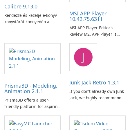
Calibre 9.13.0
MSI APP Player
Rendezze és kezelje e-könyv
10.42.75.6311
könyvtárát könnyedén a
MSI APP Player Editor's
Calibre segítségével.
Review MSI APP Player is
MSI’s Windows Android
emulator built atop the
J
BlueStacks engine and tuned
for MSI hardware.
Junk Jack Retro 1.3.1
Prisma3D - Modeling,
Animation 2.1.1
If you don't already own Junk
Jack, we highly recommend
Prisma3D offers a user-
purchasing it before
friendly platform for aspiring
considering Junk Jack Retro.
3D creators to bring their
This game is where it all
imagination to life. With a
began! Junk Jack Retro,
wide range of tools and
formerly known as Junk Jack,