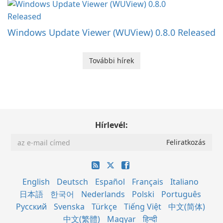
Windows Update Viewer (WUView) 0.8.0 Released
További hírek
Hírlevél:
English
Deutsch
Español
Français
Italiano
日本語
한국어
Nederlands
Polski
Português
Русский
Svenska
Türkçe
Tiếng Việt
中文(简体)
中文(繁體)
Magyar
हिन्दी