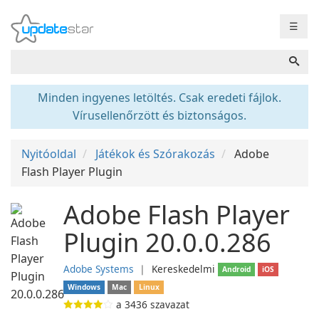
☰
Minden ingyenes letöltés. Csak eredeti fájlok.
Vírusellenőrzött és biztonságos.
Nyitóoldal
Játékok és Szórakozás
Adobe
Flash Player Plugin
Adobe Flash Player
Plugin 20.0.0.286
Adobe Systems
❘
Kereskedelmi
Android
iOS
Windows
Mac
Linux
a
3436
szavazat