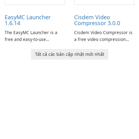
now offers widescreen
users to easily design 3D
support.
models and generate
EasyMC Launcher
Cisdem Video
captivating animated scenes.
1.6.14
Compressor 3.0.0
The EasyMC Launcher is a
Cisdem Video Compressor is
free and easy-to-use
a free video compression
Minecraft launcher
software for Mac. It allows
developed by EasyMC. It
users to compress media
Tất cả các bản cập nhật mới nhất
allows Minecraft players to
files by setting the
quickly and easily access
percentage, target file size,
their favorite servers and
and file parameters to
mods with just a few clicks.
ensure satisfactory results.