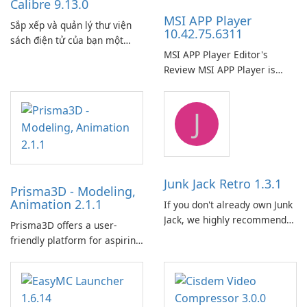
Calibre 9.13.0
MSI APP Player
Sắp xếp và quản lý thư viện
10.42.75.6311
sách điện tử của bạn một
MSI APP Player Editor's
cách dễ dàng bằng Calibre.
Review MSI APP Player is
MSI’s Windows Android
emulator built atop the
J
BlueStacks engine and tuned
for MSI hardware.
Junk Jack Retro 1.3.1
Prisma3D - Modeling,
Animation 2.1.1
If you don't already own Junk
Jack, we highly recommend
Prisma3D offers a user-
purchasing it before
friendly platform for aspiring
considering Junk Jack Retro.
3D creators to bring their
This game is where it all
imagination to life. With a
began! Junk Jack Retro,
wide range of tools and
formerly known as Junk Jack,
features, this app allows