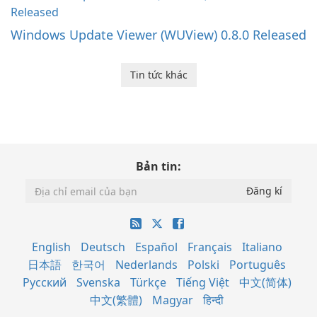
Windows Update Viewer (WUView) 0.8.0 Released
Tin tức khác
Bản tin:
English
Deutsch
Español
Français
Italiano
日本語
한국어
Nederlands
Polski
Português
Русский
Svenska
Türkçe
Tiếng Việt
中文(简体)
中文(繁體)
Magyar
हिन्दी