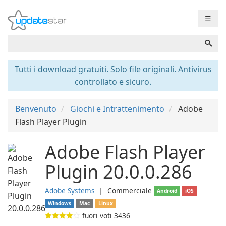
☰
Tutti i download gratuiti. Solo file originali. Antivirus
controllato e sicuro.
Benvenuto
Giochi e Intrattenimento
Adobe
Flash Player Plugin
Adobe Flash Player
Plugin 20.0.0.286
Adobe Systems
❘
Commerciale
Android
iOS
Windows
Mac
Linux
fuori voti
3436