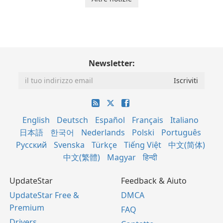
Newsletter:
English
Deutsch
Español
Français
Italiano
日本語
한국어
Nederlands
Polski
Português
Русский
Svenska
Türkçe
Tiếng Việt
中文(简体)
中文(繁體)
Magyar
हिन्दी
UpdateStar
Feedback & Aiuto
UpdateStar Free &
DMCA
Premium
FAQ
Drivers