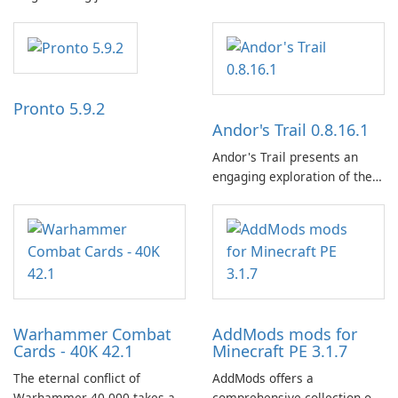
the NZZ, rooted in
independence, open debate,
and a liberal outlook that
embraces diverse opinion.
Pronto 5.9.2
Andor's Trail 0.8.16.1
Andor's Trail presents an
engaging exploration of the
fantasy world of Dhayavar,
centered around the pursuit
of your brother, Andor,
through a quest-driven
narrative inspired by classic
role-playing games.
Warhammer Combat
AddMods mods for
Cards - 40K 42.1
Minecraft PE 3.1.7
The eternal conflict of
AddMods offers a
Warhammer 40,000 takes a
comprehensive collection of