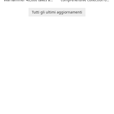
new turn in Warhammer
add-ons for Minecraft PE,
Combat Cards - 40K, a card
allowing you to enhance your
Tutti gli ultimi aggiornamenti
game featuring miniatures
gameplay with incredible
from Games Workshop's
mods and maps. With these
Warhammer 40,000
add-ons, your Minecraft PE
Universe.
experience will become even
more captivating and
immersive.